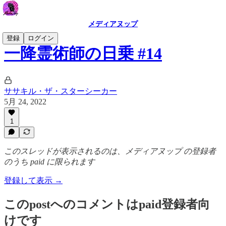
メディアヌップ
登録
ログイン
一降霊術師の日乗 #14
ササキル・ザ・スターシーカー
5月 24, 2022
1
このスレッドが表示されるのは、メディアヌップ の登録者
のうち paid に限られます
登録して表示 →
このpostへのコメントはpaid登録者向
けです