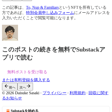
この記事は、
To, Nup & Familiars
というNFTを所有している
方であれば、
特別会員申し込みフォーム
にメールアドレスを
入力いただくことで閲覧可能になります。
このポストの続きを無料でSubstackア
プリで読む
無料ポストを受け取る
または有料登録を購入する
前へ
次へ
© 2026 Daisuke Sasaki
·
プライバシー
∙
利用規約
∙
回収に関す
るお知らせ
Substackを始める