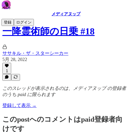
メディアヌップ
登録
ログイン
一降霊術師の日乗 #18
ササキル・ザ・スターシーカー
5月 28, 2022
1
このスレッドが表示されるのは、メディアヌップ の登録者
のうち paid に限られます
登録して表示 →
このpostへのコメントはpaid登録者向
けです