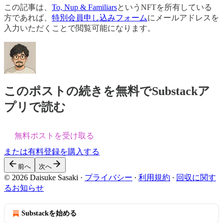
この記事は、
To, Nup & Familiars
というNFTを所有している
方であれば、
特別会員申し込みフォーム
にメールアドレスを
入力いただくことで閲覧可能になります。
このポストの続きを無料でSubstackア
プリで読む
無料ポストを受け取る
または有料登録を購入する
前へ
次へ
© 2026 Daisuke Sasaki
·
プライバシー
∙
利用規約
∙
回収に関す
るお知らせ
Substackを始める