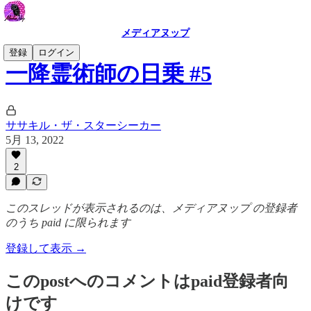
メディアヌップ
登録
ログイン
一降霊術師の日乗 #5
ササキル・ザ・スターシーカー
5月 13, 2022
2
このスレッドが表示されるのは、メディアヌップ の登録者
のうち paid に限られます
登録して表示 →
このpostへのコメントはpaid登録者向
けです