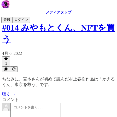
メディアヌップ
登録
ログイン
#014 みやもとくん、NFTを買
う
4月 6, 2022
1
ちなみに、宮本さんが初めて読んだ村上春樹作品は「かえる
くん、東京を救う」です。
聴く →
コメント