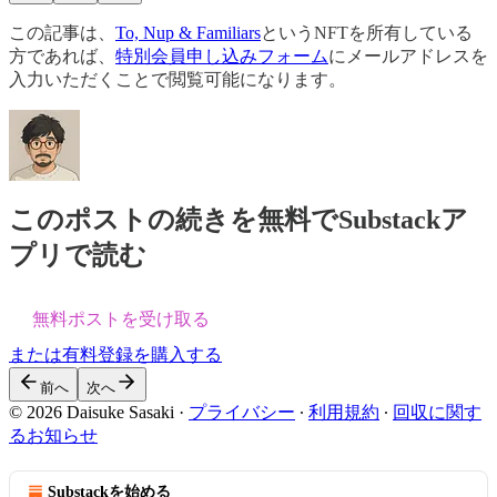
この記事は、
To, Nup & Familiars
というNFTを所有している
方であれば、
特別会員申し込みフォーム
にメールアドレスを
入力いただくことで閲覧可能になります。
このポストの続きを無料でSubstackア
プリで読む
無料ポストを受け取る
または有料登録を購入する
前へ
次へ
© 2026 Daisuke Sasaki
·
プライバシー
∙
利用規約
∙
回収に関す
るお知らせ
Substackを始める