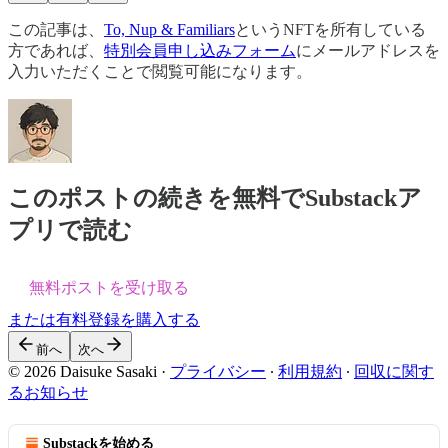
この記事は、
To, Nup & Familiars
というNFTを所有している
方であれば、
特別会員申し込みフォーム
にメールアドレスを
入力いただくことで閲覧可能になります。
このポストの続きを無料でSubstackア
プリで読む
無料ポストを受け取る
または有料登録を購入する
前へ
次へ
© 2026 Daisuke Sasaki
·
プライバシー
∙
利用規約
∙
回収に関す
るお知らせ
Substackを始める