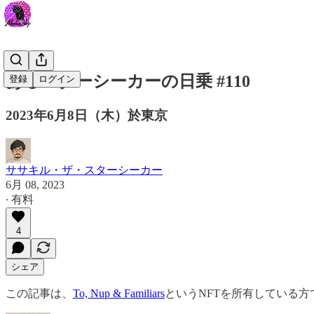
あるスターシーカーの日乗 #110
登録
ログイン
2023年6月8日（木）於東京
ササキル・ザ・スターシーカー
6月 08, 2023
∙ 有料
4
シェア
この記事は、
To, Nup & Familiars
というNFTを所有している方