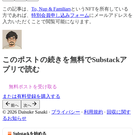
この記事は、
To, Nup & Familiars
というNFTを所有している
方であれば、
特別会員申し込みフォーム
にメールアドレスを
入力いただくことで閲覧可能になります。
このポストの続きを無料でSubstackア
プリで読む
無料ポストを受け取る
または有料登録を購入する
前へ
次へ
© 2026 Daisuke Sasaki
·
プライバシー
∙
利用規約
∙
回収に関す
るお知らせ
Substackを始める