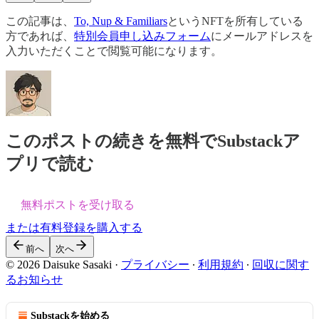
この記事は、
To, Nup & Familiars
というNFTを所有している
方であれば、
特別会員申し込みフォーム
にメールアドレスを
入力いただくことで閲覧可能になります。
このポストの続きを無料でSubstackア
プリで読む
無料ポストを受け取る
または有料登録を購入する
前へ
次へ
© 2026 Daisuke Sasaki
·
プライバシー
∙
利用規約
∙
回収に関す
るお知らせ
Substackを始める