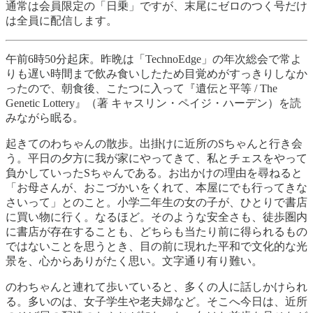
通常は会員限定の「日乗」ですが、末尾にゼロのつく号だけ
は全員に配信します。
午前6時50分起床。昨晩は「TechnoEdge」の年次総会で常よ
りも遅い時間まで飲み食いしたため目覚めがすっきりしなか
ったので、朝食後、こたつに入って『遺伝と平等 / The
Genetic Lottery』（著 キャスリン・ペイジ・ハーデン）を読
みながら眠る。
起きてのわちゃんの散歩。出掛けに近所のSちゃんと行き会
う。平日の夕方に我が家にやってきて、私とチェスをやって
負かしていったSちゃんである。お出かけの理由を尋ねると
「お母さんが、おこづかいをくれて、本屋にでも行ってきな
さいって」とのこと。小学二年生の女の子が、ひとりで書店
に買い物に行く。なるほど。そのような安全さも、徒歩圏内
に書店が存在することも、どちらも当たり前に得られるもの
ではないことを思うとき、目の前に現れた平和で文化的な光
景を、心からありがたく思い。文字通り有り難い。
のわちゃんと連れて歩いていると、多くの人に話しかけられ
る。多いのは、女子学生や老夫婦など。そこへ今日は、近所