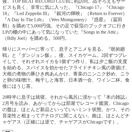
後、TOP BEAT RECORD CLUBに初訪問。品ぞろえもサー
ビスも良く、非常に気に入った。『Chicago 17』『Chicago
18』『Led Zeppelin III』『銀河の輝映』（Return to Forever）
『A Day In The Life』（Wes Montgomery）『惑星』（冨田
勲）を購めて5,000円強。その足で荻窪のブックオフに行き
LPの棚の中にあって気になっていた『Songs in the Attic』
（Billy Joel）を購める。500円。
帰りにスーパーに寄って、息子とアニメを見る。『呪術廻
戦』と『ダンジョン飯』。後、スイカゲーム。2回ずつプレ
イして、それぞれスイカを1個ずつ作り、私は夕ご飯の支度
を始める。スパイスを効かせたフライドチキン風の唐揚げ、
大根の煮物の豚ひき肉あんかけ、青菜のニンニク炒め、ニラ
と卵の味噌汁、梅干しと海苔。日本酒一合、ワイン二杯。食
後にほうじ茶。
20時半に息子は就寝。それから風呂に浸かって『本の雑誌』
2月号を読み、あがってからは部屋でレコード鑑賞。Chicago
の盤は、ほとんど新品といっていいミント状態。かつ、その
音楽性と相まってアナログに聞こえない。曲は、ほとんどチ
ャゲアス（正確には逆で、チャゲアスがChicagoです）。