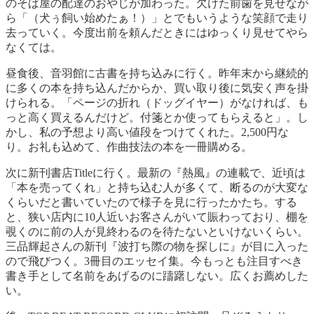
のそば屋の配達のおやじが加わった。欠けた前歯を見せなが
ら「（犬ぅ飼い始めたぁ！）」とでもいうような笑顔で走り
去っていく。今度出前を頼んだときにはゆっくり見せてやら
なくては。
昼食後、音羽館に古書を持ち込みに行く。昨年末から継続的
に多くの本を持ち込んだからか、買い取り後に気安く声を掛
けられる。「ページの折れ（ドッグイヤー）がなければ、も
っと高く買えるんだけど。付箋とか使ってもらえると」。し
かし、私の予想より高い値段をつけてくれた。2,500円な
り。お礼も込めて、作曲技法の本を一冊購める。
次に新刊書店Titleに行く。最新の『熱風』の連載で、近頃は
「本を売ってくれ」と持ち込む人が多くて、断るのが大変な
くらいだと書いていたので様子を見に行ったかたち。する
と、狭い店内に10人近いお客さんがいて賑わっており、棚を
覗くのに前の人が見終わるのを待たないといけないくらい。
三品輝起さんの新刊『波打ち際の物を探しに』が目に入った
ので飛びつく。3冊目のエッセイ集。今もっとも注目すべき
書き手として名前をあげるのに躊躇しない。広くお薦めした
い。