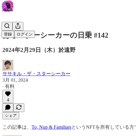
あるスターシーカーの日乗 #142
登録
ログイン
2024年2月29日（木）於遠野
ササキル・ザ・スターシーカー
3月 01, 2024
∙ 有料
4
シェア
この記事は、
To, Nup & Familiars
というNFTを所有している方