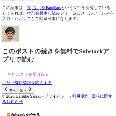
この記事は、
To, Nup & Familiars
というNFTを所有している
方であれば、
特別会員申し込みフォーム
にメールアドレスを
入力いただくことで閲覧可能になります。
このポストの続きを無料でSubstackア
プリで読む
無料ポストを受け取る
または有料登録を購入する
前へ
次へ
© 2026 Daisuke Sasaki
·
プライバシー
∙
利用規約
∙
回収に関す
るお知らせ
Substackを始める