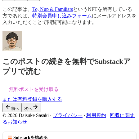
この記事は、
To, Nup & Familiars
というNFTを所有している
方であれば、
特別会員申し込みフォーム
にメールアドレスを
入力いただくことで閲覧可能になります。
このポストの続きを無料でSubstackア
プリで読む
無料ポストを受け取る
または有料登録を購入する
前へ
次へ
© 2026 Daisuke Sasaki
·
プライバシー
∙
利用規約
∙
回収に関す
るお知らせ
Substackを始める