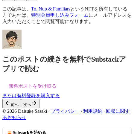
この記事は、
To, Nup & Familiars
というNFTを所有している
方であれば、
特別会員申し込みフォーム
にメールアドレスを
入力いただくことで閲覧可能になります。
このポストの続きを無料でSubstackア
プリで読む
無料ポストを受け取る
または有料登録を購入する
前へ
次へ
© 2026 Daisuke Sasaki
·
プライバシー
∙
利用規約
∙
回収に関す
るお知らせ
Substackを始める