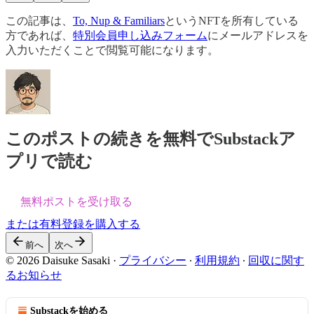
この記事は、
To, Nup & Familiars
というNFTを所有している
方であれば、
特別会員申し込みフォーム
にメールアドレスを
入力いただくことで閲覧可能になります。
このポストの続きを無料でSubstackア
プリで読む
無料ポストを受け取る
または有料登録を購入する
前へ
次へ
© 2026 Daisuke Sasaki
·
プライバシー
∙
利用規約
∙
回収に関す
るお知らせ
Substackを始める