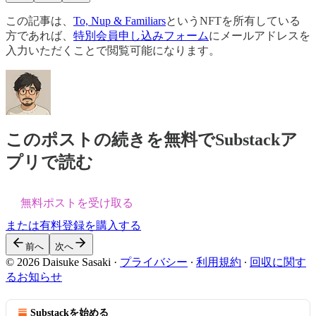
この記事は、
To, Nup & Familiars
というNFTを所有している
方であれば、
特別会員申し込みフォーム
にメールアドレスを
入力いただくことで閲覧可能になります。
このポストの続きを無料でSubstackア
プリで読む
無料ポストを受け取る
または有料登録を購入する
前へ
次へ
© 2026 Daisuke Sasaki
·
プライバシー
∙
利用規約
∙
回収に関す
るお知らせ
Substackを始める