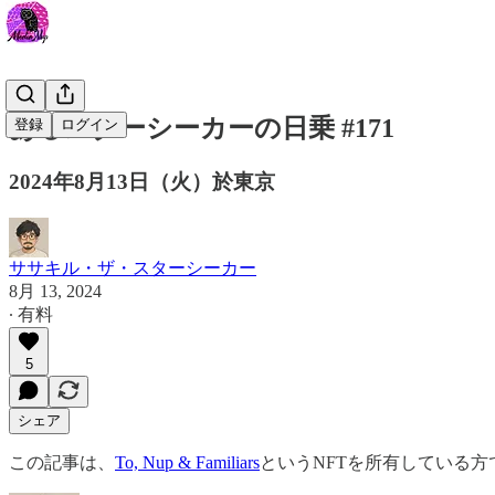
あるスターシーカーの日乗 #171
登録
ログイン
2024年8月13日（火）於東京
ササキル・ザ・スターシーカー
8月 13, 2024
∙ 有料
5
シェア
この記事は、
To, Nup & Familiars
というNFTを所有している方