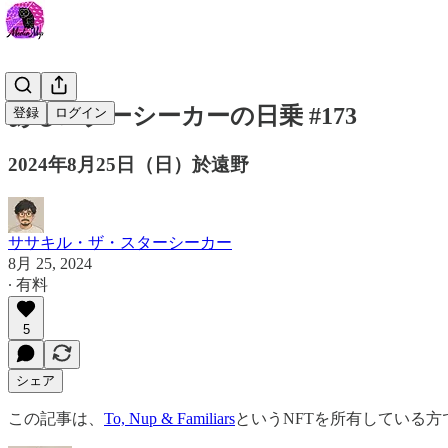
あるスターシーカーの日乗 #173
登録
ログイン
2024年8月25日（日）於遠野
ササキル・ザ・スターシーカー
8月 25, 2024
∙ 有料
5
シェア
この記事は、
To, Nup & Familiars
というNFTを所有している方