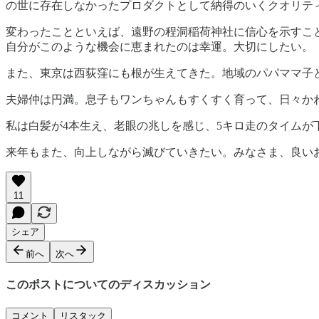
の世に存在しなかったプロダクトとして納得のいくクオリテ
変わったことといえば、遠野の程洞稲荷神社に信心を示すこと
自分がこのような機会に恵まれたのは幸運。大切にしたい。
また、東京は西荻窪にも根が生えてきた。地域のパパママ子
夫婦仲は円満。息子もワンちゃんもすくすく育って、日々か
私は白髪が4本生え、老眼の兆しを感じ、5キロ走のタイム
来年もまた、向上しながら滅びていきたい。みなさま、良い
11
シェア
前へ
次へ
このポストについてのディスカッション
コメント
リスタック