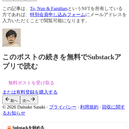
この記事は、
To, Nup & Familiars
というNFTを所有している
方であれば、
特別会員申し込みフォーム
にメールアドレスを
入力いただくことで閲覧可能になります。
このポストの続きを無料でSubstackア
プリで読む
無料ポストを受け取る
または有料登録を購入する
前へ
次へ
© 2026 Daisuke Sasaki
·
プライバシー
∙
利用規約
∙
回収に関す
るお知らせ
Substackを始める