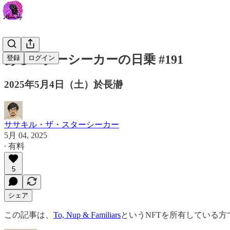
あるスターシーカーの日乗 #191
登録
ログイン
2025年5月4日（土）於長瀞
ササキル・ザ・スターシーカー
5月 04, 2025
∙ 有料
5
シェア
この記事は、
To, Nup & Familiars
というNFTを所有している方