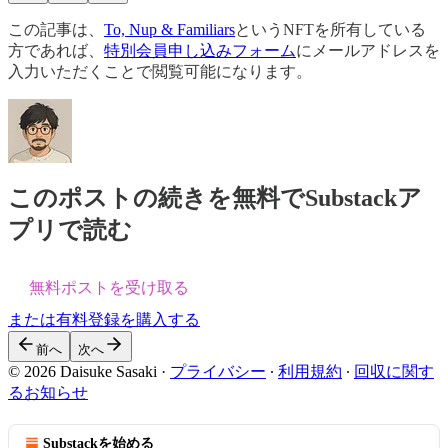
この記事は、
To, Nup & Familiars
というNFTを所有している
方であれば、
特別会員申し込みフォーム
にメールアドレスを
入力いただくことで閲覧可能になります。
このポストの続きを無料でSubstackア
プリで読む
無料ポストを受け取る
または有料登録を購入する
前へ
次へ
© 2026 Daisuke Sasaki
·
プライバシー
∙
利用規約
∙
回収に関す
るお知らせ
Substackを始める