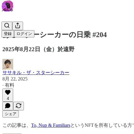
あるスターシーカーの日乗 #204
登録
ログイン
2025年8月22日（金）於遠野
ササキル・ザ・スターシーカー
8月 22, 2025
∙ 有料
4
シェア
この記事は、
To, Nup & Familiars
というNFTを所有している方