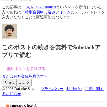
この記事は、
To, Nup & Familiars
というNFTを所有している
方であれば、
特別会員申し込みフォーム
にメールアドレスを
入力いただくことで閲覧可能になります。
このポストの続きを無料でSubstackア
プリで読む
無料ポストを受け取る
または有料登録を購入する
前へ
次へ
© 2026 Daisuke Sasaki
·
プライバシー
∙
利用規約
∙
回収に関す
るお知らせ
Substackを始める