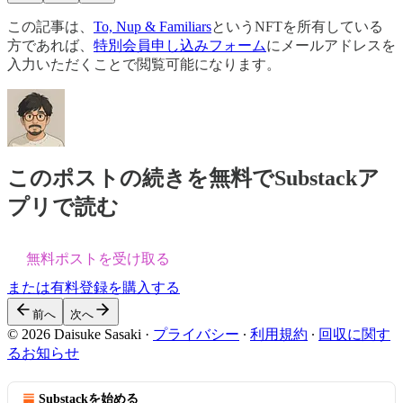
この記事は、
To, Nup & Familiars
というNFTを所有している
方であれば、
特別会員申し込みフォーム
にメールアドレスを
入力いただくことで閲覧可能になります。
このポストの続きを無料でSubstackア
プリで読む
無料ポストを受け取る
または有料登録を購入する
前へ
次へ
© 2026 Daisuke Sasaki
·
プライバシー
∙
利用規約
∙
回収に関す
るお知らせ
Substackを始める