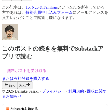
この記事は、
To, Nup & Familiars
というNFTを所有している
方であれば、
特別会員申し込みフォーム
にメールアドレスを
入力いただくことで閲覧可能になります。
このポストの続きを無料でSubstackア
プリで読む
無料ポストを受け取る
または有料登録を購入する
前へ
次へ
© 2026 Daisuke Sasaki
·
プライバシー
∙
利用規約
∙
回収に関す
るお知らせ
Substackを始める