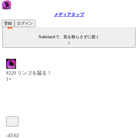
メディアヌップ
登録
ログイン
Substackで、気を散らさずに聴く
#220 リンゴを齧る！
1×
現在の時刻: 0:00 / 合計時間: -45:02
-45:02