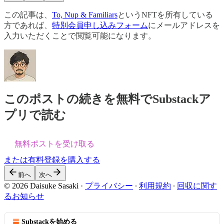
この記事は、
To, Nup & Familiars
というNFTを所有している
方であれば、
特別会員申し込みフォーム
にメールアドレスを
入力いただくことで閲覧可能になります。
このポストの続きを無料でSubstackア
プリで読む
無料ポストを受け取る
または有料登録を購入する
前へ
次へ
© 2026 Daisuke Sasaki
·
プライバシー
∙
利用規約
∙
回収に関す
るお知らせ
Substackを始める