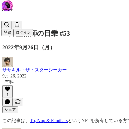
一降霊術師の日乗 #53
登録
ログイン
2022年9月26日（月）
ササキル・ザ・スターシーカー
9月 26, 2022
∙ 有料
1
シェア
この記事は、
To, Nup & Familiars
というNFTを所有している方