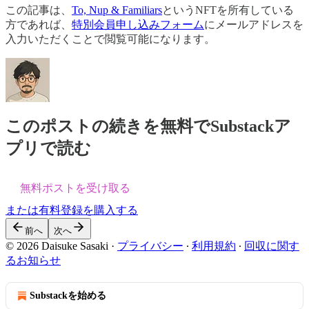
この記事は、
To, Nup & Familiars
というNFTを所有している
方であれば、
特別会員申し込みフォーム
にメールアドレスを
入力いただくことで閲覧可能になります。
このポストの続きを無料でSubstackア
プリで読む
無料ポストを受け取る
または有料登録を購入する
前へ
次へ
© 2026 Daisuke Sasaki
·
プライバシー
∙
利用規約
∙
回収に関す
るお知らせ
Substackを始める