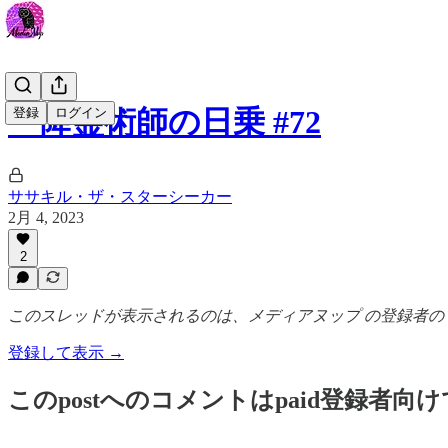
一降霊術師の日乗 #72
登録
ログイン
ササキル・ザ・スターシーカー
2月 4, 2023
2
このスレッドが表示されるのは、メディアヌップ の登録者のうち
登録して表示 →
このpostへのコメントはpaid登録者向