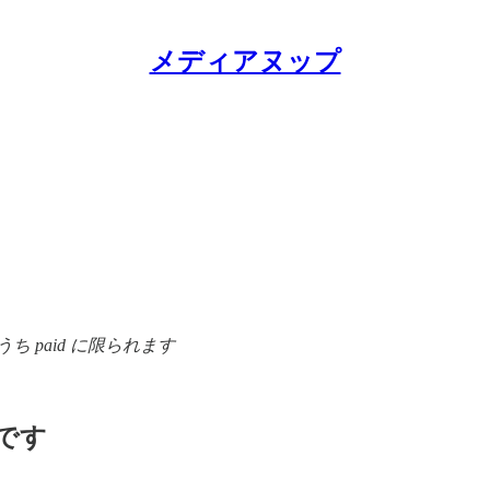
メディアヌップ
 paid に限られます
けです