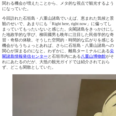
関わる機会が増えたことから、メタ的な視点で観光するよう
になっていた。
今回訪れた石垣島・八重山諸島でいえば、恵まれた気候と景
観のせいで、あまりにも「Right here, right now」に偏ってし
まっていてもったいないと感じた。尖閣諸島をきっかけにし
た地政学的な学び、柳田國男も晩年に注目した民俗学的な奇
習・奇祭の体験。そうした空間的・時間的な広がりを感じる
機会がもうちょっとあれば、さらに石垣島・八重山諸島への
関心が深まるのになと。わずかに、離島ターミナルにある
尖
閣諸島情報発信センター
と石垣市内にある
八重山博物館
がそ
れにあたるのだが、大抵の観光ガイドでは紹介されておら
ず、どこも閑散としていた。