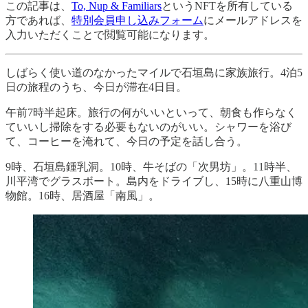
この記事は、
To, Nup & Familiars
というNFTを所有している
方であれば、
特別会員申し込みフォーム
にメールアドレスを
入力いただくことで閲覧可能になります。
しばらく使い道のなかったマイルで石垣島に家族旅行。4泊5
日の旅程のうち、今日が滞在4日目。
午前7時半起床。旅行の何がいいといって、朝食も作らなく
ていいし掃除をする必要もないのがいい。シャワーを浴び
て、コーヒーを淹れて、今日の予定を話し合う。
9時、石垣島鍾乳洞。10時、牛そばの「次男坊」。11時半、
川平湾でグラスボート。島内をドライブし、15時に八重山博
物館。16時、居酒屋「南風」。