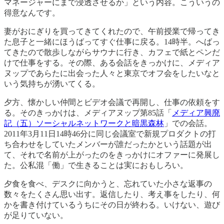
マネージャーにまで浸透させるか」という内容。こういうの
得意なんです。
妻がおにぎりを買ってきてくれたので、午前授業で帰ってき
た息子と一緒にほうばってすぐ仕事に戻る。14時半。へばっ
てきたので散歩しながらサウナに行き、カフェで紙とペンだ
けで仕事をする。その際、ある会話をきっかけに、メディア
ヌップであらたに出会った人々と東京でオフ会をしたいなと
いう気持ちが湧いてくる。
夕方、懐かしい仲間とビデオ会議で再開し、仕事の依頼をす
る。そのきっかけは、メディアヌップ第85話「
メディア興廃
記（五）ソーシャルネットワークと暗黒森林
」での会話。
2011年3月11日14時46分に同じ会議室で新規プロダクトの打
ち合わせをしていたメンバーが誰だったかという話題が出
て、それで名前が上がったのをきっかけにオファーに発展し
た。公私混「働」で生きることは実におもしろい。
夕食を食べ、デスクに向かうと、忘れていた小さな返事の
数々をたくさん思い出す。返信したり、考え事をしたり、何
かを書き付けているうちにその日が終わる。いけない、遊び
が足りていない。