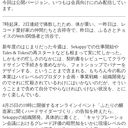
今回は公開バージョン。いつもは会員向けにのみ配信してい
ます。
7時起床。2日連続で痛飲したため、体が重い。一昨日は、レ
コード愛好家の仲間たちと吉祥寺で、昨日は、ふるさとチョ
イスのWeb3関係者と渋谷で。
新年度のはじまりだった今週は、Sekappyでの仕事開始や
Tales & Tokesの再スタートなども相まって実に忙しかった。
しかもその忙しさのなかには、契約書をレビューしてクラウ
ドサインで手続きを進めながら、フォトショップでバナーを
デザインする、ということまで含まれる。もちろん今の私の
本業はハイレベルのプロダクト企画・事業戦略・組織開発な
のでそれに忙殺されているわけにはいかないのだが、そうい
うことまで含めて自分でやらなければいけない状況を、とに
かく楽しんでいる。
4月25日の19時に開催するオンラインイベント「ふたりの醸
造家に聞くハードサイダーづくり」の告知を終えたら、
Sekappyの組織開発。具体的に書くと、「キャリブレーショ
ン会議におけるグレード評価の暗黙知をいかに現場レベルの