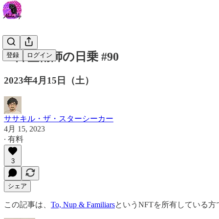
一降霊術師の日乗 #90
登録
ログイン
2023年4月15日（土）
ササキル・ザ・スターシーカー
4月 15, 2023
∙ 有料
3
シェア
この記事は、
To, Nup & Familiars
というNFTを所有している方