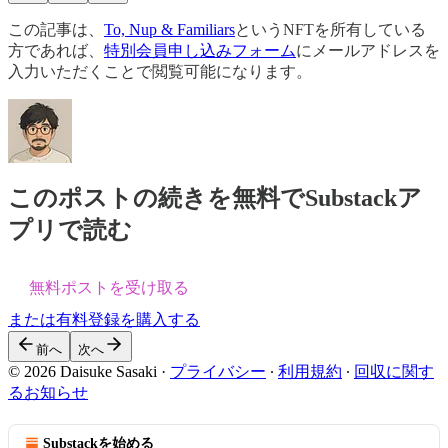
この記事は、
To, Nup & Familiars
というNFTを所有している
方であれば、
特別会員申し込みフォーム
にメールアドレスを
入力いただくことで閲覧可能になります。
このポストの続きを無料でSubstackア
プリで読む
無料ポストを受け取る
または有料登録を購入する
前へ
次へ
© 2026 Daisuke Sasaki
·
プライバシー
∙
利用規約
∙
回収に関す
るお知らせ
Substackを始める