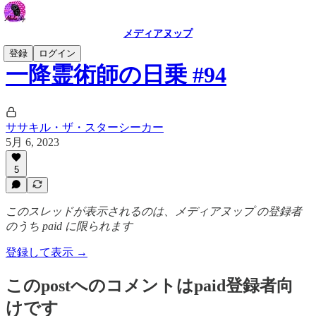
メディアヌップ
登録
ログイン
一降霊術師の日乗 #94
ササキル・ザ・スターシーカー
5月 6, 2023
5
このスレッドが表示されるのは、メディアヌップ の登録者
のうち paid に限られます
登録して表示 →
このpostへのコメントはpaid登録者向
けです