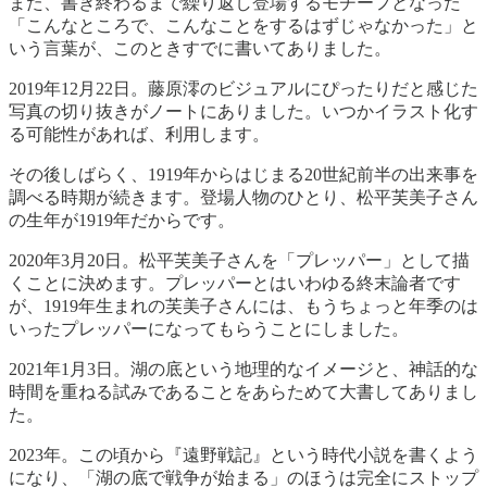
また、書き終わるまで繰り返し登場するモチーフとなった
「こんなところで、こんなことをするはずじゃなかった」と
いう言葉が、このときすでに書いてありました。
2019年12月22日。藤原澪のビジュアルにぴったりだと感じた
写真の切り抜きがノートにありました。いつかイラスト化す
る可能性があれば、利用します。
その後しばらく、1919年からはじまる20世紀前半の出来事を
調べる時期が続きます。登場人物のひとり、松平芙美子さん
の生年が1919年だからです。
2020年3月20日。松平芙美子さんを「プレッパー」として描
くことに決めます。プレッパーとはいわゆる終末論者です
が、1919年生まれの芙美子さんには、もうちょっと年季のは
いったプレッパーになってもらうことにしました。
2021年1月3日。湖の底という地理的なイメージと、神話的な
時間を重ねる試みであることをあらためて大書してありまし
た。
2023年。この頃から『遠野戦記』という時代小説を書くよう
になり、「湖の底で戦争が始まる」のほうは完全にストップ