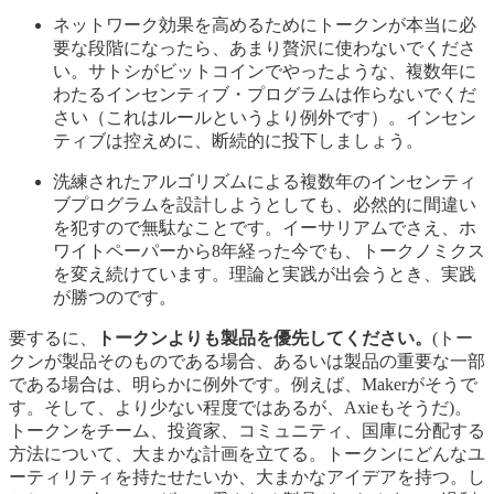
ネットワーク効果を高めるためにトークンが本当に必
要な段階になったら、あまり贅沢に使わないでくださ
い。サトシがビットコインでやったような、複数年に
わたるインセンティブ・プログラムは作らないでくだ
さい（これはルールというより例外です）。インセン
ティブは控えめに、断続的に投下しましょう。
洗練されたアルゴリズムによる複数年のインセンティ
ブプログラムを設計しようとしても、必然的に間違い
を犯すので無駄なことです。イーサリアムでさえ、ホ
ワイトペーパーから8年経った今でも、トークノミクス
を変え続けています。理論と実践が出会うとき、実践
が勝つのです。
要するに、
トークンよりも製品を優先してください。
(トー
クンが製品そのものである場合、あるいは製品の重要な一部
である場合は、明らかに例外です。例えば、Makerがそうで
す。そして、より少ない程度ではあるが、Axieもそうだ)。
トークンをチーム、投資家、コミュニティ、国庫に分配する
方法について、大まかな計画を立てる。トークンにどんなユ
ーティリティを持たせたいか、大まかなアイデアを持つ。し