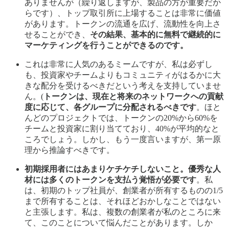
ありませんが（繰り返しますが、製品の方が重要だか
らです）、トップ取引所に上場することは非常に価値
があります。トークンの流通を広げ、流動性を向上さ
せることができ、
その結果、基本的に無料で継続的に
マーケティングを行うことができるのです。
これは非常に人気のあるミームですが、私は必ずし
も、投資家やチームよりもコミュニティがはるかに大
きな配分を受けるべきだという考えを支持していませ
ん。(
トークンは、現在と将来のネットワークへの貢献
度に応じて、各グループに分配されるべきです
。ほと
んどのプロジェクトでは、トークンの20%から60%を
チームと投資家に割り当てており、40%が平均的なと
ころでしょう。しかし、もう一度言いますが、第一原
理から推論すべきです。
初期採用者にはあまりケチケチしないこと。優秀な人
材には多くのトークンを支払う覚悟が必要です
。私
は、初期のトップ社員が、創業者が所有するものの1/5
まで所有することは、それほどおかしなことではない
と主張します。私は、複数の創業者が私のところに来
て、このことについて悩んだことがあります。しか