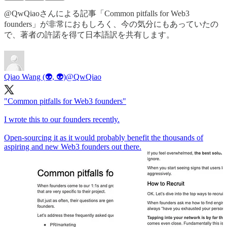
@QwQiaoさんによる記事「Common pitfalls for Web3
founders」が非常におもしろく、今の気分にもあっていたの
で、著者の許諾を得て日本語訳を共有します。
Qiao Wang (👽, 👽)
@QwQiao
"Common pitfalls for Web3 founders"
I wrote this to our founders recently.
Open-sourcing it as it would probably benefit the thousands of
aspiring and new Web3 founders out there.