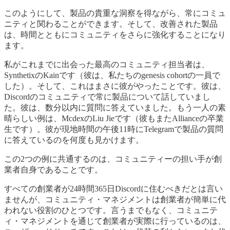
このようにして、製品の貴重な洞察を得ながら、常にコミュ
ニティと関わることができます。そして、改善された製品
は、時間とともにコミュニティをさらに強化することになり
ます。
私がこれまでに出会った最高のコミュニティ担当者は、
SynthetixのKainです（彼は、私たちのgenesis cohortの一員で
した）。そして、これはまさに彼がやったことです。彼は、
Discordのコミュニティで常に製品について話していまし
た。彼は、数分以内に質問に答えていました。もう一人の素
晴らしい例は、McdexのLiu Jieです（彼もまたAllianceの卒業
生です）。彼が現地時間の午後11時にTelegramで製品の質問
に答えているのを何度も見かけます。
この2つの例に共通するのは、コミュニティーの担い手が創
業者自身であることです。
すべての創業者が24時間365日Discordに住むべきだとは言い
ませんが、コミュニティ・マネジメントは創業者が簡単に代
われない役割のひとつです。言うまでもなく、コミュニテ
ィ・マネジメントを通じて創業者が実際に行っているのは、