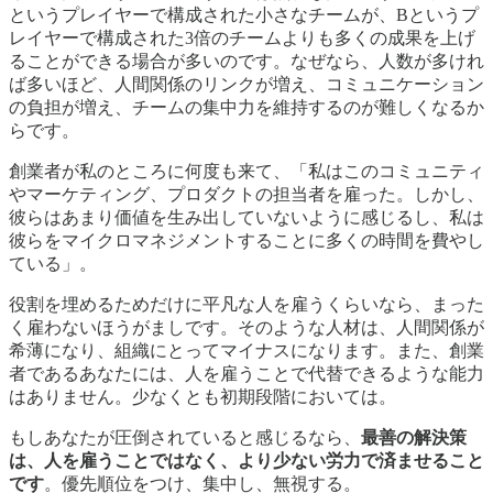
というプレイヤーで構成された小さなチームが、Bというプ
レイヤーで構成された3倍のチームよりも多くの成果を上げ
ることができる場合が多いのです。なぜなら、人数が多けれ
ば多いほど、人間関係のリンクが増え、コミュニケーション
の負担が増え、チームの集中力を維持するのが難しくなるか
らです。
創業者が私のところに何度も来て、「私はこのコミュニティ
やマーケティング、プロダクトの担当者を雇った。しかし、
彼らはあまり価値を生み出していないように感じるし、私は
彼らをマイクロマネジメントすることに多くの時間を費やし
ている」。
役割を埋めるためだけに平凡な人を雇うくらいなら、まった
く雇わないほうがましです。そのような人材は、人間関係が
希薄になり、組織にとってマイナスになります。また、創業
者であるあなたには、人を雇うことで代替できるような能力
はありません。少なくとも初期段階においては。
もしあなたが圧倒されていると感じるなら、
最善の解決策
は、人を雇うことではなく、より少ない労力で済ませること
です
。優先順位をつけ、集中し、無視する。