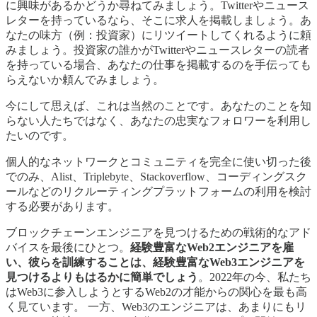
に興味があるかどうか尋ねてみましょう。Twitterやニュース
レターを持っているなら、そこに求人を掲載しましょう。あ
なたの味方（例：投資家）にリツイートしてくれるように頼
みましょう。投資家の誰かがTwitterやニュースレターの読者
を持っている場合、あなたの仕事を掲載するのを手伝っても
らえないか頼んでみましょう。
今にして思えば、これは当然のことです。あなたのことを知
らない人たちではなく、あなたの忠実なフォロワーを利用し
たいのです。
個人的なネットワークとコミュニティを完全に使い切った後
でのみ、Alist、Triplebyte、Stackoverflow、コーディングスク
ールなどのリクルーティングプラットフォームの利用を検討
する必要があります。
ブロックチェーンエンジニアを見つけるための戦術的なアド
バイスを最後にひとつ。
経験豊富なWeb2エンジニアを雇
い、彼らを訓練することは、経験豊富なWeb3エンジニアを
見つけるよりもはるかに簡単でしょう
。2022年の今、私たち
はWeb3に参入しようとするWeb2の才能からの関心を最も高
く見ています。 一方、Web3のエンジニアは、あまりにもリ