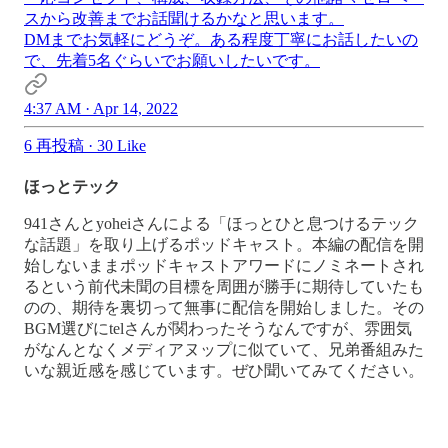
スから改善までお話聞けるかなと思います。
DMまでお気軽にどうぞ。ある程度丁寧にお話したいの
で、先着5名ぐらいでお願いしたいです。
4:37 AM · Apr 14, 2022
6 再投稿
·
30 Like
ほっとテック
941さんとyoheiさんによる「ほっとひと息つけるテック
な話題」を取り上げるポッドキャスト。本編の配信を開
始しないままポッドキャストアワードにノミネートされ
るという前代未聞の目標を周囲が勝手に期待していたも
のの、期待を裏切って無事に配信を開始しました。その
BGM選びにtelさんが関わったそうなんですが、雰囲気
がなんとなくメディアヌップに似ていて、兄弟番組みた
いな親近感を感じています。ぜひ聞いてみてください。