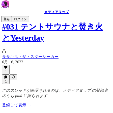
メディアヌップ
登録
ログイン
#031 テントサウナと焚き火
とYesterday
ササキル・ザ・スターシーカー
6月 16, 2022
1
1
このスレッドが表示されるのは、メディアヌップ の登録者
のうち paid に限られます
登録して表示 →