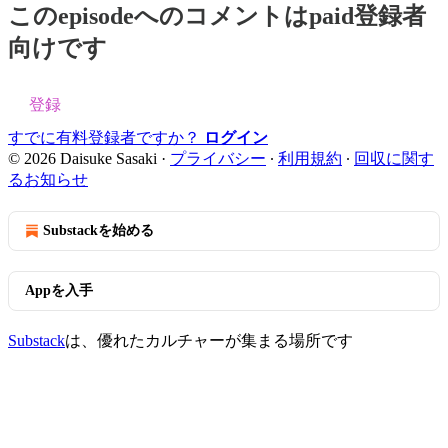
このepisodeへのコメントはpaid登録者
向けです
登録
すでに有料登録者ですか？
ログイン
© 2026 Daisuke Sasaki
·
プライバシー
∙
利用規約
∙
回収に関す
るお知らせ
Substackを始める
Appを入手
Substack
は、優れたカルチャーが集まる場所です