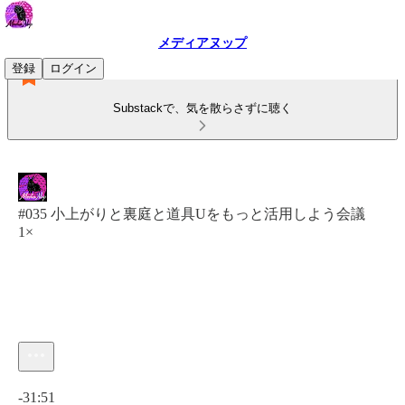
メディアヌップ
登録
ログイン
Substackで、気を散らさずに聴く
#035 小上がりと裏庭と道具Uをもっと活用しよう会議
1×
現在の時刻: 0:00 / 合計時間: -31:51
-31:51