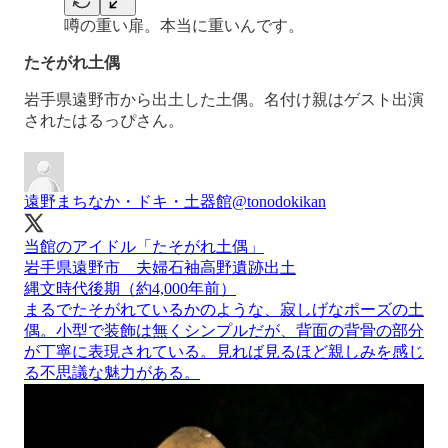
噂の重い扉。本当に重いんです。
たそがれ土偶
岩手県遠野市から出土した土偶。名付け親はゲスト出演
されたはるっぴさん。
遠野まちなか・ドキ・土器館
@tonodokikan
当館のアイドル「たそがれ土偶」
岩手県遠野市 夫婦石袖高野遺跡出土
縄文時代後期（約4,000年前）
まるでたそがれているかのような、寂しげなポーズの土
偶。小型で装飾は無くシンプルだが、背面の背骨の部分
が丁寧に表現されている。見れば見るほど親しみを感じ
る不思議な魅力がある。