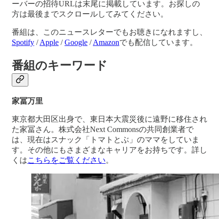
ーバーの招待URLは末尾に掲載しています。お探しの
方は最後までスクロールしてみてください。
番組は、このニュースレターでもお聴きになれますし、
Spotify
/
Apple
/
Google
/
Amazon
でも配信しています。
番組のキーワード
家冨万里
東京都大田区出身で、東日本大震災後に遠野に移住され
た家冨さん。株式会社Next Commonsの共同創業者で
は、現在はスナック「トマトとぶ」のママをしていま
す。その他にもさまざまなキャリアをお持ちです。詳し
くは
こちらをご覧ください
。