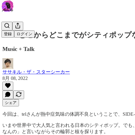
#040 どこからどこまでがシティポップなの
登録
ログイン
Music + Talk
ササキル・ザ・スターシーカー
8月 08, 2022
シェア
今回は、telさんが熱中症気味の体調不良ということで、SI
いまや世界中で大人気と言われる日本のシティポップ。でも
なんの」と言いながらその輪郭と核を探ります。