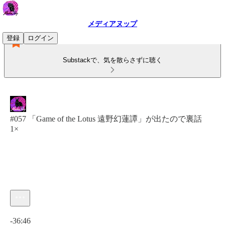
メディアヌップ
登録
ログイン
Substackで、気を散らさずに聴く
#057 「Game of the Lotus 遠野幻蓮譚」が出たので裏話
1×
現在の時刻: 0:00 / 合計時間: -36:46
-36:46