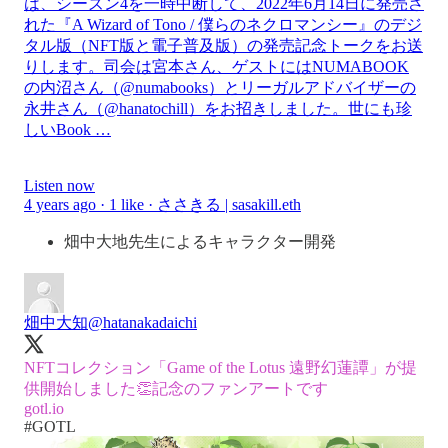
は、シーズン4を一時中断して、2022年6月14日に発売さ
れた『A Wizard of Tono / 僕らのネクロマンシー』のデジ
タル版（NFT版と電子普及版）の発売記念トークをお送
りします。司会は宮本さん、ゲストにはNUMABOOK
の内沼さん（@numabooks）とリーガルアドバイザーの
永井さん（@hanatochill）をお招きしました。世にも珍
しいBook …
Listen now
4 years ago · 1 like · ささきる | sasakill.eth
畑中大地先生によるキャラクター開発
畑中大知
@hatanakadaichi
NFTコレクション「Game of the Lotus 遠野幻蓮譚」が提
gotl.io
#GOTL