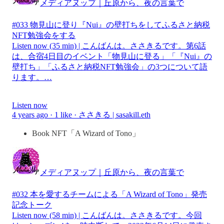
メディアヌップ｜丘原から、夜の言葉で
#033 物見山に登り『Nui』の壁打ちをしてふるさと納税
NFT勉強会をする
Listen now (35 min) | こんばんは。ささきるです。第6話
は、合宿4日目のイベント「物見山に登る」「『Nui』の
壁打ち」「ふるさと納税NFT勉強会」の3つについて語
ります。…
Listen now
4 years ago · 1 like · ささきる | sasakill.eth
Book NFT「A Wizard of Tono」
メディアヌップ｜丘原から、夜の言葉で
#032 本を愛するチームによる「A Wizard of Tono」発売
記念トーク
Listen now (58 min) | こんばんは。ささきるです。今回