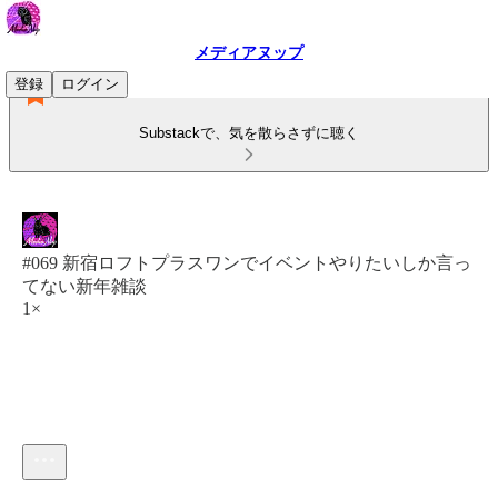
メディアヌップ
登録
ログイン
Substackで、気を散らさずに聴く
#069 新宿ロフトプラスワンでイベントやりたいしか言っ
てない新年雑談
1×
現在の時刻: 0:00 / 合計時間: -39:11