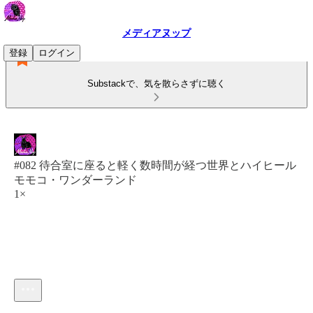
メディアヌップ
登録
ログイン
Substackで、気を散らさずに聴く
#082 待合室に座ると軽く数時間が経つ世界とハイヒール
モモコ・ワンダーランド
1×
現在の時刻: 0:00 / 合計時間: -59:37