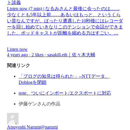
ト談義
Listen now (7 min) | なるみさんと最後に会ったのは……
少なくとも5年以上前……あるいはもっと、というくら
い昔なんですが、ばったり遭遇した10秒後にはレコーダ
ーを回し始めていきなりこのテンションで会話ができま
した。ポッドキャストが距離を縮める力はすごい。…
Listen now
4 years ago · 2 likes · sasakill.eth｜佐々木大輔
関連リンク
「ブログの知見は得られた」--NTTデータ、
Doblogを閉鎖
note、ついにインポート/エクスポートに対応
伊藤ゲンさんの作品
Atsuyoshi Narumi
@narumi