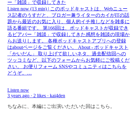
ー「雑談」で収録してきた
Listen now (13 min) | このポッドキャストは、Webニュー
ス記者のうすだと、ブロガー兼ライターのカイがITの話
題から最近のお気に入り、個人的イチ推しなどを雑多に
語る番組です。 第166回は、ポッドキャストが収録でき
るビアバー「雑談」で収録してきた感想を雑談の現場か
らお送りします。 各種ポッドキャストアプリへの登録
はaboutページをご覧ください。 About - ポッドキャスト
「かいだん」 取り上げて欲しいネタ、過去配信回への
ツッコミなど、以下のフォームからお気軽にご投稿くだ
さい。 お便りフォーム SNSやコミュニティはこちらを
どうぞ。…
Listen now
3 years ago · 2 likes · kai4den
ちなみに、本編にご出演いただいた回はこちら。