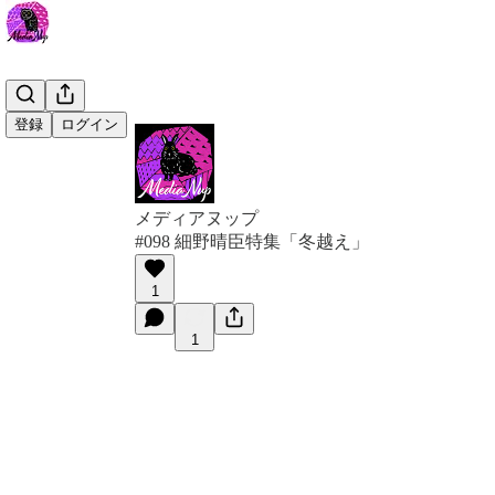
登録
ログイン
メディアヌップ
#098 細野晴臣特集「冬越え」
1
1