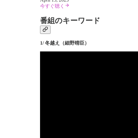
今すぐ聴く
番組のキーワード
1/ 冬越え（細野晴臣）