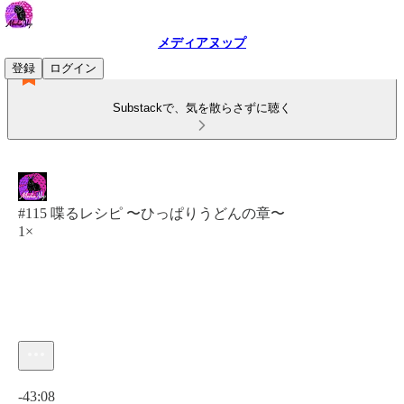
メディアヌップ
登録
ログイン
Substackで、気を散らさずに聴く
#115 喋るレシピ 〜ひっぱりうどんの章〜
1×
現在の時刻: 0:00 / 合計時間: -43:08
-43:08