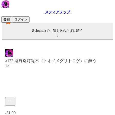
メディアヌップ
登録
ログイン
Substackで、気を散らさずに聴く
#122 遠野巡灯篭木（トオノメグリトロゲ）に酔う
1×
現在の時刻: 0:00 / 合計時間: -31:00
-31:00